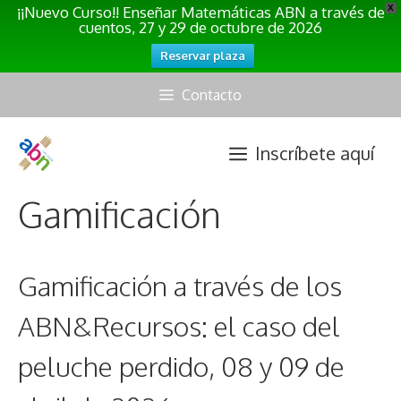
¡¡Nuevo Curso!! Enseñar Matemáticas ABN a través de
X
cuentos, 27 y 29 de octubre de 2026
Reservar plaza
Saltar
Contacto
al
contenido
Inscríbete aquí
Gamificación
Gamificación a través de los
ABN&Recursos: el caso del
peluche perdido, 08 y 09 de