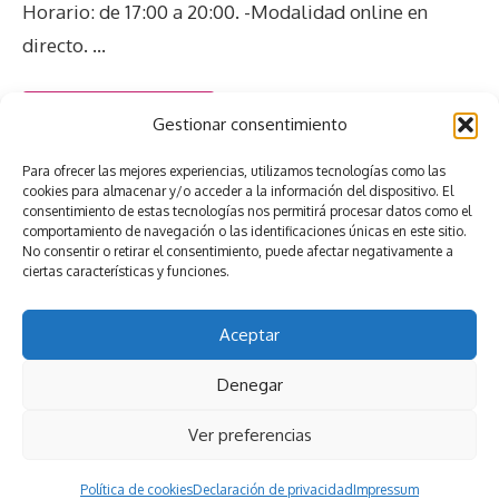
Horario: de 17:00 a 20:00. -Modalidad online en
directo. …
Inscríbete aquí
Gestionar consentimiento
Para ofrecer las mejores experiencias, utilizamos tecnologías como las
Categorías
cookies para almacenar y/o acceder a la información del dispositivo. El
Cursos realizados
,
Infantil
consentimiento de estas tecnologías nos permitirá procesar datos como el
Etiquetas
Gamificación
comportamiento de navegación o las identificaciones únicas en este sitio.
No consentir o retirar el consentimiento, puede afectar negativamente a
ciertas características y funciones.
Aceptar
Denegar
Política de privacidad
Política de Cookies
Aviso legal
Ver preferencias
© 2026 Cursos ABN online en directo | Esmeeting Formación
Política de cookies
Declaración de privacidad
Impressum