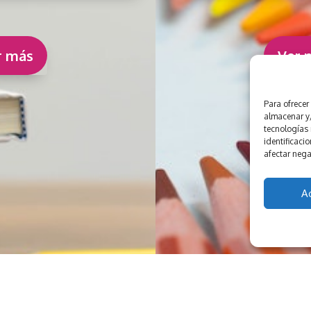
r más
Ver 
Para ofrecer
almacenar y/
tecnologías
identificacio
afectar nega
A