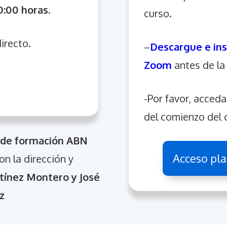
:00 horas.
curso.
irecto.
–
Descargue e ins
Zoom
antes de la
-Por favor, acced
del comienzo del 
 de formación ABN
Acceso pla
n la dirección y
tínez Montero y José
z