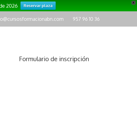
X
 de 2026
Reservar plaza
fo@cursosformacionabn.com
957 96 10 36
Formulario de inscripción